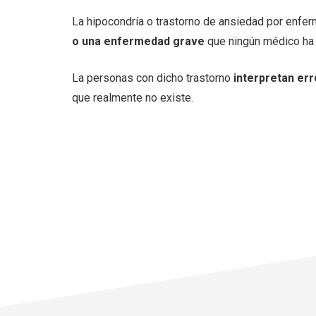
La hipocondría o trastorno de ansiedad por enferm
o una enfermedad grave
que ningún médico ha 
La personas con dicho trastorno
interpretan er
que realmente no existe.
Las personas
hipocondriacas...