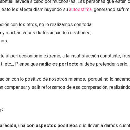
abitual llevada a cabo por muchos/as. Las personas que están
 esto les afecta disminuyendo su
autoestima
, generando sufrim
ión con los otros, no lo realizamos con toda
o
y muchas veces distorsionando cuestiones,
mos.
e al perfeccionismo extremo, a la insatisfacción constante, frust
 ti etc… Piensa que
nadie es perfecto
ni debe pretender serlo.
ación con lo positivo de nosotros mismos, porqué no lo hacemo
an compensar y salir reforzamos de esa comparación, realizándol
n?
aración
, una
con aspectos positivos
que llevan a darnos cuent