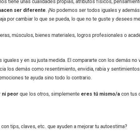
s tiene unas cualidades propias, atributos físicos, pensamiento
hacen ser diferente
. ¡No podemos ser todos iguales y además
baja por cambiar lo que se pueda, lo que no te guste y desees mej
aderas, músculos, bienes materiales, logros profesionales o aca
s iguales y en su justa medida. El compararte con los demás no v
cia los demás como resentimiento, envidia, rabia y sentimientos
 emociones te ayuda sino todo lo contrario.
 ni peor
que los otros, simplemente
eres tú mismo/a
con tus 
con tips, claves, etc.. que ayuden a mejorar tu autoestima?