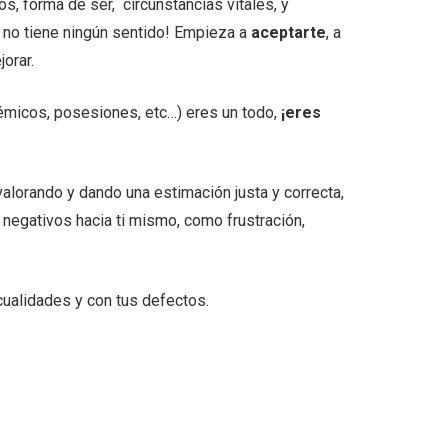
s, forma de ser, circunstancias vitales, y
 no tiene ningún sentido! Empieza a
aceptarte
, a
orar.
démicos, posesiones, etc…) eres un todo,
¡eres
alorando y dando una estimación justa y correcta,
 negativos hacia ti mismo, como frustración,
cualidades y con tus defectos.