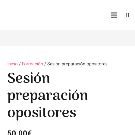
Inicio
/
Formación
/ Sesión preparación opositores
Sesión
preparación
opositores
50,00
€